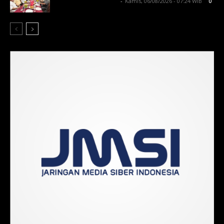
Lintong C Manurung
-
Kamis, 06/08/2026 - 07:24 WIB
0