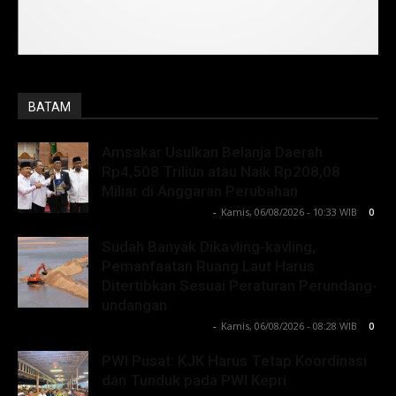
BATAM
Amsakar Usulkan Belanja Daerah
Rp4,508 Triliun atau Naik Rp208,08
Miliar di Anggaran Perubahan
Lintong C Manurung
-
Kamis, 06/08/2026 - 10:33 WIB
0
Sudah Banyak Dikavling-kavling,
Pemanfaatan Ruang Laut Harus
Ditertibkan Sesuai Peraturan Perundang-
undangan
Lintong C Manurung
-
Kamis, 06/08/2026 - 08:28 WIB
0
PWI Pusat: KJK Harus Tetap Koordinasi
dan Tunduk pada PWI Kepri