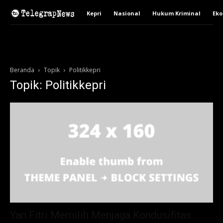
Kepri
Nasional
Hukum Kriminal
Ek
Beranda
Topik
Politikkepri
Topik: Politikkepri
Yan Fitri Memilih Menjaga Kondusifitas