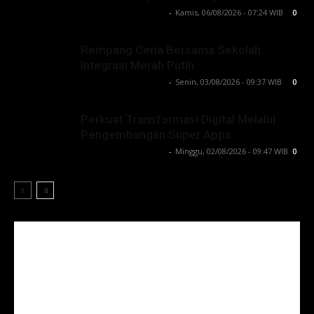
Lintong C Manurung
-
Kamis, 06/08/2026 - 07:24 WIB
0
Rempang Ceria Bersama Sekolah
Integrasi Merah Putih
Lintong C Manurung
-
Senin, 03/08/2026 - 09:37 WIB
0
Perkuat Transformasi Digital Melalui
Pengembangan Super Apps
Lintong C Manurung
-
Minggu, 02/08/2026 - 09:47 WIB
0