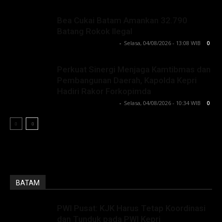
Bea Cukai Batam Amankan 32.790
Batang Rokok Ilegal
Lintong C Manurung
-
Selasa, 04/08/2026 - 13:08 WIB
0
Perkuat Sinergi Menjaga Kamtibmas dan
Pembangunan Daerah, Kapolda Kepri
Hadiri Rakor Forkopimda
Lintong C Manurung
-
Selasa, 04/08/2026 - 10:34 WIB
0
BATAM
PWI Pusat: KJK Harus Tetap Koordinasi
dan Tunduk pada PWI Kepri