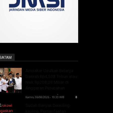
BATAM
Amsakar Usulkan Belanja
Daerah Rp4,508 Triliun atau
Naik Rp208,08 Miliar di
Anggaran Perubahan
Lintong C Manurung
-
Kamis, 06/08/2026 - 10:33 WIB
0
Sudah Banyak Dikavling-
kavling, Pemanfaatan