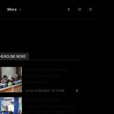
a
More
HEADLINE NEWS
Setjen DPR RI Kunjungi
Polda Kepri, Ini Dia
Agendanya
Lintong C Manurung
-
Jumat, 07/08/2026 - 09:16 WIB
0
PWI Kepri Hormati
Keputusan Pengunduruan
Diri Ady Indra Pawenari Cs