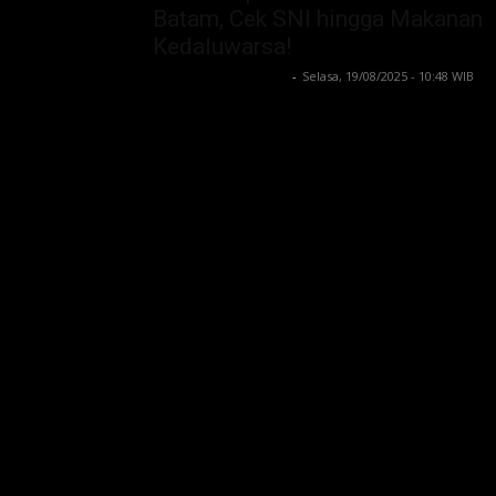
Batam, Cek SNI hingga Makanan
Kedaluwarsa!
Lintong C Manurung
-
Selasa, 19/08/2025 - 10:48 WIB