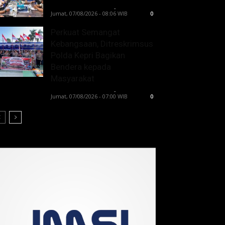
Lintong C Manurung
-
Jumat, 07/08/2026 - 08:06 WIB
0
Perkuat Semangat
Kebangsaan, Ditreskrimsus
Polda Kepri Bagikan
Bendera kepada
Masyarakat
Lintong C Manurung
-
Jumat, 07/08/2026 - 07:00 WIB
0