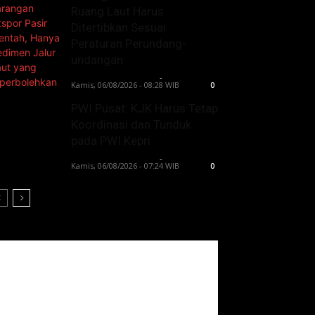
Ruang Laut Harus
Ditertibkan Sesuai
Peraturan Perundang-
undangan
Lintong C Manurung
-
Kamis, 06/08/2026 - 08:28 WIB
0
PWI Pusat: KJK Harus Tetap
Koordinasi dan Tunduk
pada PWI Kepri
Lintong C Manurung
-
Kamis, 06/08/2026 - 07:24 WIB
0