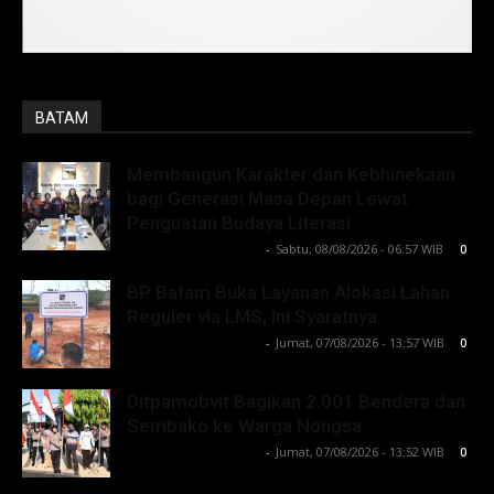
BATAM
Membangun Karakter dan Kebhinekaan
bagi Generasi Masa Depan Lewat
Penguatan Budaya Literasi
Lintong C Manurung
-
Sabtu, 08/08/2026 - 06:57 WIB
0
BP Batam Buka Layanan Alokasi Lahan
Reguler via LMS, Ini Syaratnya
Lintong C Manurung
-
Jumat, 07/08/2026 - 13:57 WIB
0
Ditpamobvit Bagikan 2.001 Bendera dan
Sembako ke Warga Nongsa
Lintong C Manurung
-
Jumat, 07/08/2026 - 13:52 WIB
0