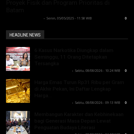
Proyek Fisik dan Program Prioritas di
Batam
Lintong C Manurung
-
Senin, 05/05/2025 - 11:58 WIB
0
HEADLINE NEWS
6 Kasus Narkotika Diungkap dalam
Seminggu, 11 Orang Ditetapkan
Tersangka
Lintong C Manurung
-
Sabtu, 08/08/2026 - 10:24 WIB
0
Harga Emas Turun Rp31 Ribu per Gram
di Akhir Pekan, Ini Daftar Lengkap
Harga...
Lintong C Manurung
-
Sabtu, 08/08/2026 - 09:13 WIB
0
Membangun Karakter dan Kebhinekaan
bagi Generasi Masa Depan Lewat
Penguatan Budaya Literasi