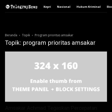
Kepri
Nasional
Hukum Kriminal
Ek
Beranda
Topik
Program prioritas amsakar
Topik: program prioritas amsakar
Amsakar Achmad Tegaskan Percepatan