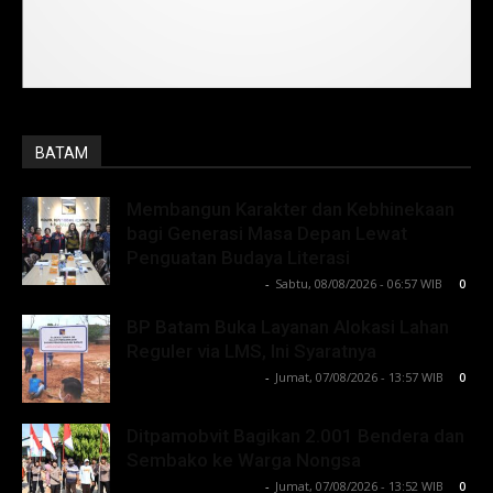
BATAM
Membangun Karakter dan Kebhinekaan
bagi Generasi Masa Depan Lewat
Penguatan Budaya Literasi
Lintong C Manurung
-
Sabtu, 08/08/2026 - 06:57 WIB
0
BP Batam Buka Layanan Alokasi Lahan
Reguler via LMS, Ini Syaratnya
Lintong C Manurung
-
Jumat, 07/08/2026 - 13:57 WIB
0
Ditpamobvit Bagikan 2.001 Bendera dan
Sembako ke Warga Nongsa
Lintong C Manurung
-
Jumat, 07/08/2026 - 13:52 WIB
0