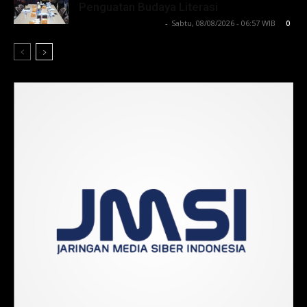
Penguatan Budaya Literasi
Lintong C Manurung
-
Sabtu, 08/08/2026 - 06:57 WIB
0