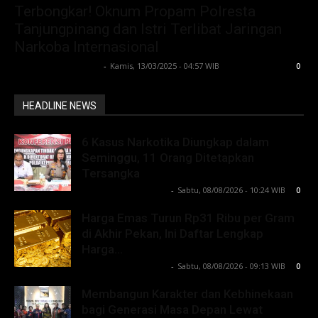
Terbongkar! Oknum Propam Polresta
Tanjungpinang dan Istri Terlibat Jaringan
Narkoba Internasional
Lintong C Manurung
-
Kamis, 13/03/2025 - 04:57 WIB
0
HEADLINE NEWS
6 Kasus Narkotika Diungkap dalam
Seminggu, 11 Orang Ditetapkan
Tersangka
Lintong C Manurung
-
Sabtu, 08/08/2026 - 10:24 WIB
0
Harga Emas Turun Rp31 Ribu per Gram
di Akhir Pekan, Ini Daftar Lengkap
Harga...
Lintong C Manurung
-
Sabtu, 08/08/2026 - 09:13 WIB
0
Membangun Karakter dan Kebhinekaan
bagi Generasi Masa Depan Lewat