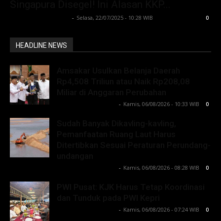
Singapura Disegel! Ini Alasan KKP...
Lintong C Manurung
-
Selasa, 22/07/2025 - 10:28 WIB
0
HEADLINE NEWS
Amsakar Usulkan Belanja Daerah
Rp4,508 Triliun atau Naik Rp208,08
Miliar di Anggaran Perubahan
Lintong C Manurung
-
Kamis, 06/08/2026 - 10:33 WIB
0
Sudah Banyak Dikavling-kavling,
Pemanfaatan Ruang Laut Harus
Ditertibkan Sesuai Peraturan Perundang-
undangan
Lintong C Manurung
-
Kamis, 06/08/2026 - 08:28 WIB
0
PWI Pusat: KJK Harus Tetap Koordinasi
dan Tunduk pada PWI Kepri
Lintong C Manurung
-
Kamis, 06/08/2026 - 07:24 WIB
0