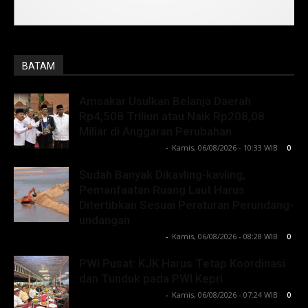
BATAM
Amsakar Usulkan Belanja Daerah
Rp4,508 Triliun atau Naik Rp208,08
Miliar di Anggaran Perubahan
Lintong C Manurung
-
Kamis, 06/08/2026 - 10:33 WIB
0
Sudah Banyak Dikavling-kavling,
Pemanfaatan Ruang Laut Harus
Ditertibkan Sesuai Peraturan Perundang-
undangan
Lintong C Manurung
-
Kamis, 06/08/2026 - 08:28 WIB
0
PWI Pusat: KJK Harus Tetap Koordinasi
dan Tunduk pada PWI Kepri
Lintong C Manurung
-
Kamis, 06/08/2026 - 07:24 WIB
0