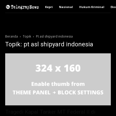
Kepri
Nasional
Hukum Kriminal
Ek
Beranda
Topik
Pt asl shipyard indonesia
Topik: pt asl shipyard indonesia
Tragedi Kapal Tanker MT Federal II di