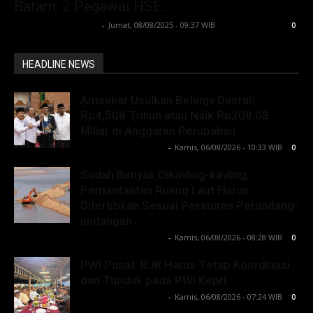
Batam: 2 Pegawai HSE...
Lintong C Manurung
-
Jumat, 08/08/2025 - 09:37 WIB
0
HEADLINE NEWS
Amsakar Usulkan Belanja Daerah
Rp4,508 Triliun atau Naik Rp208,08
Miliar di Anggaran Perubahan
Lintong C Manurung
-
Kamis, 06/08/2026 - 10:33 WIB
0
Sudah Banyak Dikavling-kavling,
Pemanfaatan Ruang Laut Harus
Ditertibkan Sesuai Peraturan Perundang-
undangan
Lintong C Manurung
-
Kamis, 06/08/2026 - 08:28 WIB
0
PWI Pusat: KJK Harus Tetap Koordinasi
dan Tunduk pada PWI Kepri
Lintong C Manurung
-
Kamis, 06/08/2026 - 07:24 WIB
0