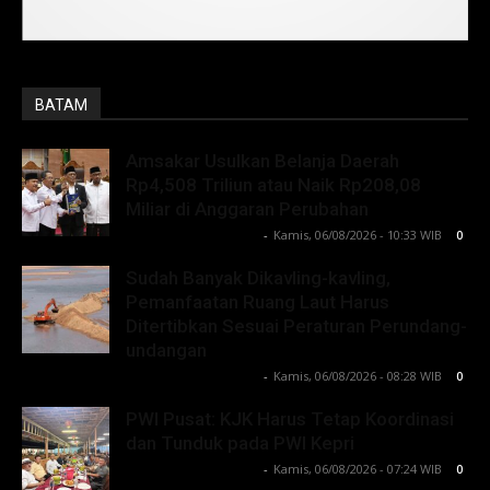
BATAM
Amsakar Usulkan Belanja Daerah
Rp4,508 Triliun atau Naik Rp208,08
Miliar di Anggaran Perubahan
Lintong C Manurung
-
Kamis, 06/08/2026 - 10:33 WIB
0
Sudah Banyak Dikavling-kavling,
Pemanfaatan Ruang Laut Harus
Ditertibkan Sesuai Peraturan Perundang-
undangan
Lintong C Manurung
-
Kamis, 06/08/2026 - 08:28 WIB
0
PWI Pusat: KJK Harus Tetap Koordinasi
dan Tunduk pada PWI Kepri
Lintong C Manurung
-
Kamis, 06/08/2026 - 07:24 WIB
0