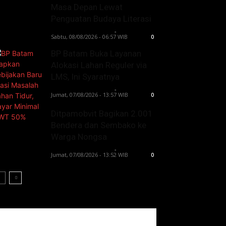
Masa Depan Lewat
Penguatan Budaya Literasi
Lintong C Manurung
-
Sabtu, 08/08/2026 - 06:57 WIB
0
BP Batam Buka Layanan
Alokasi Lahan Reguler via
LMS, Ini Syaratnya
Lintong C Manurung
-
Jumat, 07/08/2026 - 13:57 WIB
0
Ditpamobvit Bagikan 2.001
Bendera dan Sembako ke
Warga Nongsa
Lintong C Manurung
-
Jumat, 07/08/2026 - 13:52 WIB
0