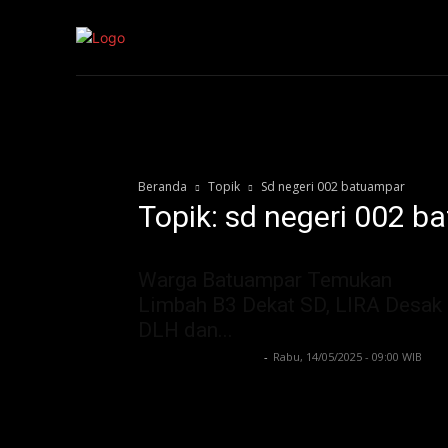
Kepri
Nasion
Beranda
Topik
Sd negeri 002 batuampar
Topik: sd negeri 002 
Warga Batuampar Temukan
Limbah B3 Dekat SD, LIRA Desak
DLH dan...
Lintong C Manurung
-
Rabu, 14/05/2025 - 09:00 WIB