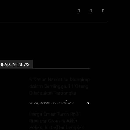
Gaya Hidup
IT
Opini
Pendidikan
More
HEADLINE NEWS
6 Kasus Narkotika Diungkap
dalam Seminggu, 11 Orang
Ditetapkan Tersangka
Lintong C Manurung
-
Sabtu, 08/08/2026 - 10:24 WIB
0
Harga Emas Turun Rp31
Ribu per Gram di Akhir
Pekan, Ini Daftar Lengkap