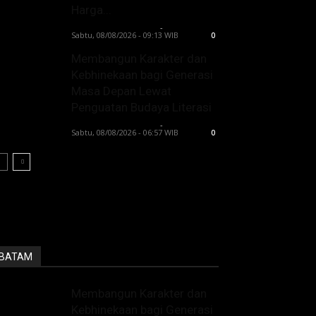
Harga...
Lintong C Manurung
-
Sabtu, 08/08/2026 - 09:13 WIB
0
Membangun Karakter dan
Kebhinekaan bagi Generasi
Masa Depan Lewat
Penguatan Budaya Literasi
Lintong C Manurung
-
Sabtu, 08/08/2026 - 06:57 WIB
0
BATAM
Membangun Karakter dan
Kebhinekaan bagi Generasi