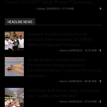
Siswa SDN 009 Teluk Bintan Tanamkan...
Lintong C Manurung
-
Selasa, 29/04/2025 - 07:14 WIB
0
HEADLINE NEWS
Amsakar Usulkan Belanja Daerah
Rp4,508 Triliun atau Naik Rp208,08
Miliar di Anggaran Perubahan
Lintong C Manurung
-
Kamis, 06/08/2026 - 10:33 WIB
0
Sudah Banyak Dikavling-kavling,
Pemanfaatan Ruang Laut Harus
Ditertibkan Sesuai Peraturan Perundang-
undangan
Lintong C Manurung
-
Kamis, 06/08/2026 - 08:28 WIB
0
PWI Pusat: KJK Harus Tetap Koordinasi
dan Tunduk pada PWI Kepri
Lintong C Manurung
-
Kamis, 06/08/2026 - 07:24 WIB
0