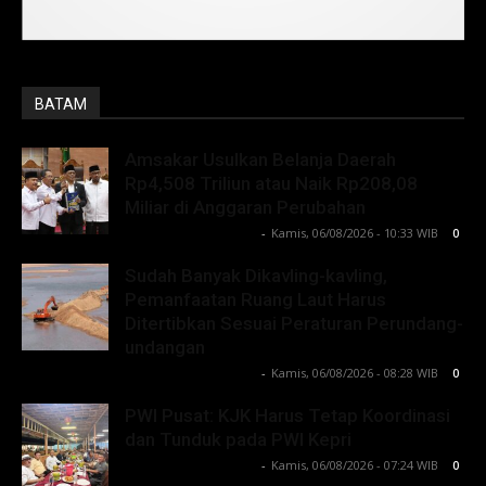
BATAM
Amsakar Usulkan Belanja Daerah
Rp4,508 Triliun atau Naik Rp208,08
Miliar di Anggaran Perubahan
Lintong C Manurung
-
Kamis, 06/08/2026 - 10:33 WIB
0
Sudah Banyak Dikavling-kavling,
Pemanfaatan Ruang Laut Harus
Ditertibkan Sesuai Peraturan Perundang-
undangan
Lintong C Manurung
-
Kamis, 06/08/2026 - 08:28 WIB
0
PWI Pusat: KJK Harus Tetap Koordinasi
dan Tunduk pada PWI Kepri
Lintong C Manurung
-
Kamis, 06/08/2026 - 07:24 WIB
0