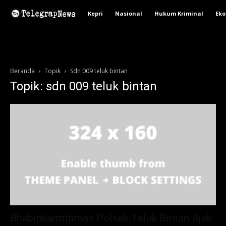
Kepri
Nasional
Hukum Kriminal
Ek
Beranda
Topik
Sdn 009 teluk bintan
Topik: sdn 009 teluk bintan
Bhabinkamtibmas Polsek Teluk Bintan Ajak