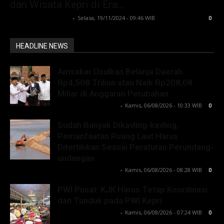
dan Wisata Kepri di Era...
Lintong C Manurung
-
Selasa, 19/11/2024 - 09:46 WIB
0
HEADLINE NEWS
Amsakar Usulkan Belanja Daerah
Rp4,508 Triliun atau Naik Rp208,08
Miliar di Anggaran Perubahan
Lintong C Manurung
-
Kamis, 06/08/2026 - 10:33 WIB
0
Sudah Banyak Dikavling-kavling,
Pemanfaatan Ruang Laut Harus
Ditertibkan Sesuai Peraturan Perundang-
undangan
Lintong C Manurung
-
Kamis, 06/08/2026 - 08:28 WIB
0
PWI Pusat: KJK Harus Tetap Koordinasi
dan Tunduk pada PWI Kepri
Lintong C Manurung
-
Kamis, 06/08/2026 - 07:24 WIB
0