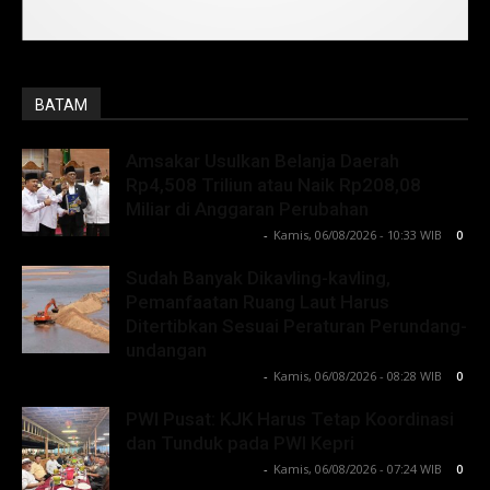
BATAM
Amsakar Usulkan Belanja Daerah
Rp4,508 Triliun atau Naik Rp208,08
Miliar di Anggaran Perubahan
Lintong C Manurung
-
Kamis, 06/08/2026 - 10:33 WIB
0
Sudah Banyak Dikavling-kavling,
Pemanfaatan Ruang Laut Harus
Ditertibkan Sesuai Peraturan Perundang-
undangan
Lintong C Manurung
-
Kamis, 06/08/2026 - 08:28 WIB
0
PWI Pusat: KJK Harus Tetap Koordinasi
dan Tunduk pada PWI Kepri
Lintong C Manurung
-
Kamis, 06/08/2026 - 07:24 WIB
0