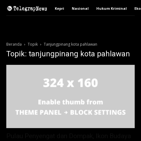
Kepri
Nasional
Hukum Kriminal
Ek
Beranda
Topik
Tanjungpinang kota pahlawan
Topik: tanjungpinang kota pahlawan
Pulau Penyengat dan Dompak, Ikon Budaya