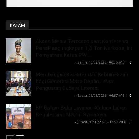
BATAM
Akses Media Terbatas saat Konferensi
Pers Pengungkapan 1,3 Ton Narkoba, Ini
Pernyataan Ketua PWI...
Lintong C Manurung
-
Senin, 10/08/2026 - 06:05 WIB
0
Membangun Karakter dan Kebhinekaan
bagi Generasi Masa Depan Lewat
Penguatan Budaya Literasi
Lintong C Manurung
-
Sabtu, 08/08/2026 - 06:57 WIB
0
BP Batam Buka Layanan Alokasi Lahan
Reguler via LMS, Ini Syaratnya
Lintong C Manurung
-
Jumat, 07/08/2026 - 13:57 WIB
0