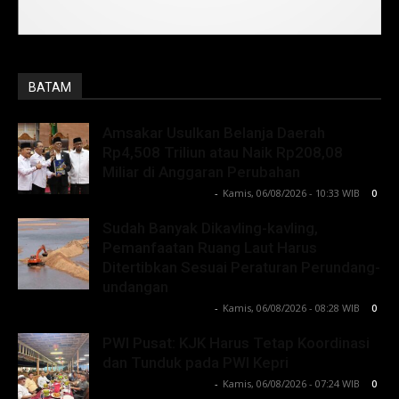
BATAM
Amsakar Usulkan Belanja Daerah
Rp4,508 Triliun atau Naik Rp208,08
Miliar di Anggaran Perubahan
Lintong C Manurung
-
Kamis, 06/08/2026 - 10:33 WIB
0
Sudah Banyak Dikavling-kavling,
Pemanfaatan Ruang Laut Harus
Ditertibkan Sesuai Peraturan Perundang-
undangan
Lintong C Manurung
-
Kamis, 06/08/2026 - 08:28 WIB
0
PWI Pusat: KJK Harus Tetap Koordinasi
dan Tunduk pada PWI Kepri
Lintong C Manurung
-
Kamis, 06/08/2026 - 07:24 WIB
0