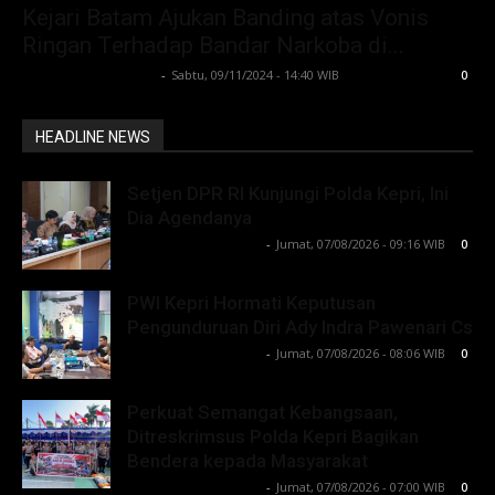
Kejari Batam Ajukan Banding atas Vonis
Ringan Terhadap Bandar Narkoba di...
Lintong C Manurung
-
Sabtu, 09/11/2024 - 14:40 WIB
0
HEADLINE NEWS
Setjen DPR RI Kunjungi Polda Kepri, Ini
Dia Agendanya
Lintong C Manurung
-
Jumat, 07/08/2026 - 09:16 WIB
0
PWI Kepri Hormati Keputusan
Pengunduruan Diri Ady Indra Pawenari Cs
Lintong C Manurung
-
Jumat, 07/08/2026 - 08:06 WIB
0
Perkuat Semangat Kebangsaan,
Ditreskrimsus Polda Kepri Bagikan
Bendera kepada Masyarakat
Lintong C Manurung
-
Jumat, 07/08/2026 - 07:00 WIB
0