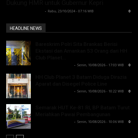
Dukung HMR untuk Gubernur Kepri
Lintong C Manurung
-
Rabu, 23/10/2024 - 07:16 WIB
0
HEADLINE NEWS
Bareskrim Polri Sita Brankas Berisi
Ekstasi dan Amankan 53 Orang dari HH
Club Planet...
Lintong C Manurung
-
Senin, 10/08/2026 - 17:03 WIB
0
HH Club Planet 3 Batam Diduga Dirazia
Aparat dan Disegel Police Line
Lintong C Manurung
-
Senin, 10/08/2026 - 10:22 WIB
0
Semarak HUT Ke-81 RI, BP Batam Turut
Meriahkan Pawai Pembangunan
Lintong C Manurung
-
Senin, 10/08/2026 - 10:06 WIB
0