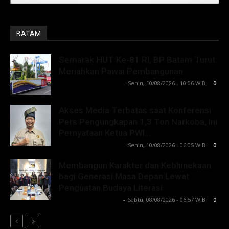
BATAM
Semarak HUT Ke-81 RI, BP Batam Turut
Meriahkan Pawai Pembangunan
Lintong C Manurung
-
Senin, 10/08/2026 - 10:06 WIB
0
Akses Media Terbatas saat Konferensi
Pers Pengungkapan 1,3 Ton Narkoba, Ini
Pernyataan Ketua PWI...
Lintong C Manurung
-
Senin, 10/08/2026 - 06:05 WIB
0
Membangun Karakter dan Kebhinekaan
bagi Generasi Masa Depan Lewat
Penguatan Budaya Literasi
Lintong C Manurung
-
Sabtu, 08/08/2026 - 06:57 WIB
0