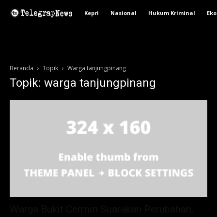
Kepri
Nasional
Hukum Kriminal
Ek
Beranda
Topik
Warga tanjungpinang
Topik: warga tanjungpinang
Warga Bukit Cermin Suarakan Perubahan,