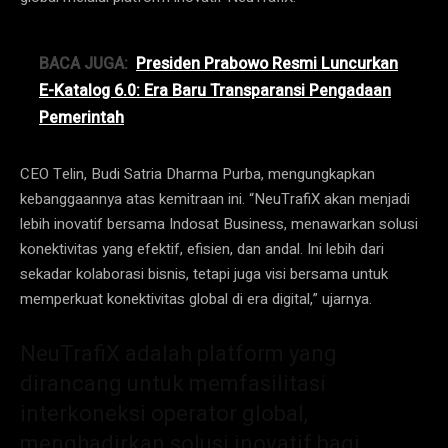
BACA JUGA:
Presiden Prabowo Resmi Luncurkan
E-Katalog 6.0: Era Baru Transparansi Pengadaan
Pemerintah
CEO Telin, Budi Satria Dharma Purba, mengungkapkan
kebanggaannya atas kemitraan ini. “NeuTrafiX akan menjadi
lebih inovatif bersama Indosat Business, menawarkan solusi
konektivitas yang efektif, efisien, dan andal. Ini lebih dari
sekadar kolaborasi bisnis, tetapi juga visi bersama untuk
memperkuat konektivitas global di era digital,” ujarnya.
NeuTrafiX adalah platform yang
dirancang untuk memfasilitasi
interkoneksi operator global,
menghadirkan solusi inovatif bagi