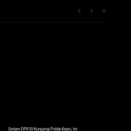
Gaya Hidup
IT
Opini
Pendidikan
More
Setjen DPR RI Kunjungi Polda Kepri, Ini