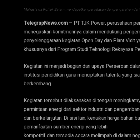
Mahasiswa Poltek Batam mendapatkan penjelasan dan pengarahan dari TJ
TelegrapNews.com
– PT TJK Power, perusahaan peny
menegaskan komitmennya dalam mendukung pengemb
penyelenggaraan kegiatan Open Day dan Plant Visit ya
khususnya dari Program Studi Teknologi Rekayasa Pe
Kegiatan ini menjadi bagian dari upaya Perseroan dal
institusi pendidikan guna menciptakan talenta yang s
berkembang.
Kegiatan tersebut dilaksanakan di tengah meningkatny
permintaan energi dari sektor industri dan pengemban
dan berkelanjutan. Di sisi lain, kenaikan harga bahan
pemanfaatan sumber energi yang lebih
kompetitif dan tersedia secara melimpah di dalam nege