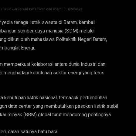
K Power terkait kelistrikan dan energi. F. Istimewa
edia tenaga listrik swasta di Batam, kembali
angan sumber daya manusia (SDM) melalui
ng diikuti oleh mahasiswa Politeknik Negeri Batam,
mbangkit Energi.
am memperkuat kolaborasi antara dunia Industri dan
iap menghadapi kebutuhan sektor energi yang terus
a kebutuhan listrik nasional, termasuk pertumbuhan
gan data center yang membutuhkan pasokan listrik stabil
 bakar minyak (BBM) global turut mendorong pentingnya
ri, salah satunya batu bara.