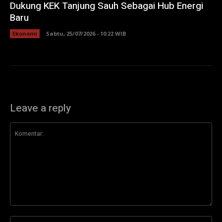
Dukung KEK Tanjung Sauh Sebagai Hub Energi
Baru
Ekonomi
Sabtu, 25/07/2026 - 10:22 WIB
Leave a reply
Komentar:
Na