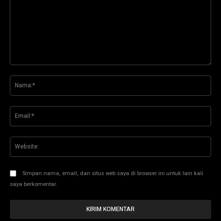
Komentar:
Na
Ema
Web
Simpan nama, email, dan situs web saya di browser ini untuk lain kali
saya berkomentar.