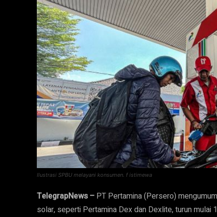
Ilustrasi SPBU melayani konsumen. f istimewa
TelegrapNews –
PT Pertamina (Persero) mengumumka
solar, seperti Pertamina Dex dan Dexlite, turun mulai 