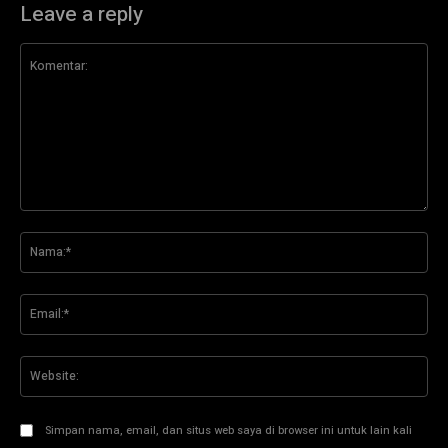
Leave a reply
Komentar:
Na
Ema
Web
Simpan nama, email, dan situs web saya di browser ini untuk lain kali