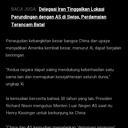
BACA JUGA:
Delegasi Iran Tinggalkan Lokasi
Perundingan dengan AS di Swiss, Perdamaian
Terancam Batal
Perwujudan kebangkitan besar bangsa China dan upaya
menjadikan Amerika kembali besar, menurut Xi, dapat berjalan
beriringan.
“Kedua negara dapat saling mendukung keberhasilan satu
sama lain dan memajukan kesejahteraan seluruh dunia,”
ungkap Xi.
Ia kemudian bercerita bahwa 50 tahun yang lalu Presiden
Richard Nixon mengutus Menteri Luar Negeri AS saat itu
Henry Kissinger untuk berkunjung ke China.
“China dan AS kemudian menjalankan ‘diplomasi pingpong’