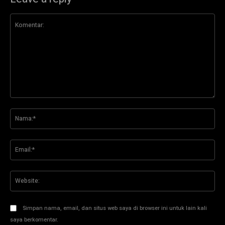
Komentar:
Na
Ema
Web
Simpan nama, email, dan situs web saya di browser ini untuk lain kali
saya berkomentar.