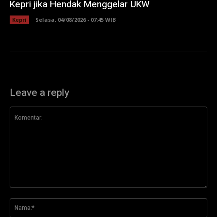
Kepri jika Hendak Menggelar UKW
Kepri
Selasa, 04/08/2026 - 07:45 WIB
Leave a reply
Komentar:
Na