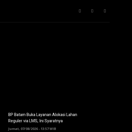
Gaya Hidup
IT
Opini
Pendidikan
More
BP Batam Buka Layanan Alokasi Lahan
Reguler via LMS, Ini Syaratnya
Jumat, 07/08/2026 - 13:57 WIB