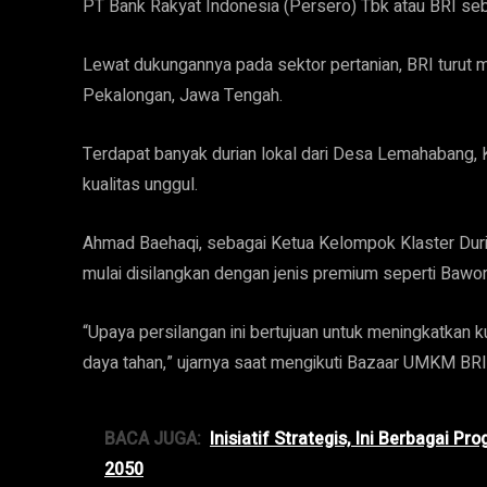
PT Bank Rakyat Indonesia (Persero) Tbk atau BRI se
Lewat dukungannya pada sektor pertanian, BRI turut 
Pekalongan, Jawa Tengah.
Terdapat banyak durian lokal dari Desa Lemahabang,
kualitas unggul.
Ahmad Baehaqi, sebagai Ketua Kelompok Klaster Dur
mulai disilangkan dengan jenis premium seperti Bawor
“Upaya persilangan ini bertujuan untuk meningkatkan kua
daya tahan,” ujarnya saat mengikuti Bazaar UMKM BRI
BACA JUGA:
Inisiatif Strategis, Ini Berbagai 
2050