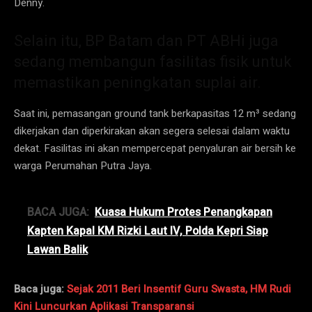
Denny.
Selain itu, BP Batam dan PT ABHi juga
sedang membangun fasilitas fisik untuk
memastikan peningkatan suplai air.
Saat ini, pemasangan ground tank berkapasitas 12 m³ sedang
dikerjakan dan diperkirakan akan segera selesai dalam waktu
dekat. Fasilitas ini akan mempercepat penyaluran air bersih ke
warga Perumahan Putra Jaya.
BACA JUGA:
Kuasa Hukum Protes Penangkapan
Kapten Kapal KM Rizki Laut IV, Polda Kepri Siap
Lawan Balik
Baca juga:
Sejak 2011 Beri Insentif Guru Swasta, HM Rudi
Kini Luncurkan Aplikasi Transparansi