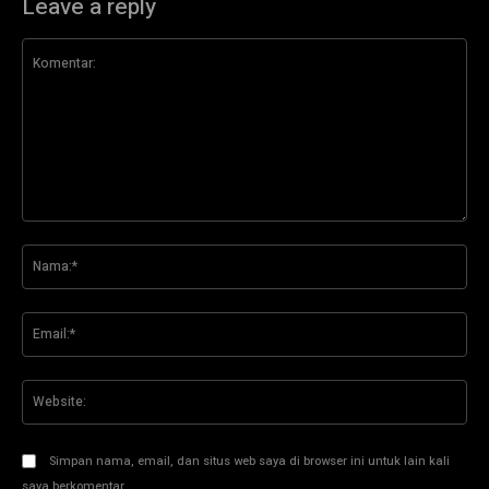
Leave a reply
Komentar:
Na
Ema
Web
Simpan nama, email, dan situs web saya di browser ini untuk lain kali
saya berkomentar.