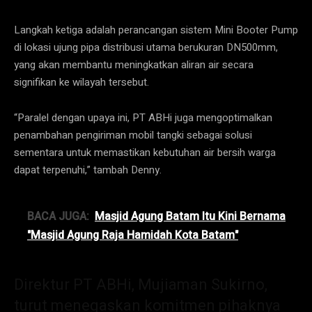
Langkah ketiga adalah perancangan sistem Mini Booter Pump
di lokasi ujung pipa distribusi utama berukuran DN500mm,
yang akan membantu meningkatkan aliran air secara
signifikan ke wilayah tersebut.
“Paralel dengan upaya ini, PT ABHi juga mengoptimalkan
penambahan pengiriman mobil tangki sebagai solusi
sementara untuk memastikan kebutuhan air bersih warga
dapat terpenuhi,” tambah Denny.
BACA JUGA:
Masjid Agung Batam Itu Kini Bernama
"Masjid Agung Raja Hamidah Kota Batam"
Direktur PT ABHi, Mujiaman Sukirno,
turut menegaskan komitmen pihaknya