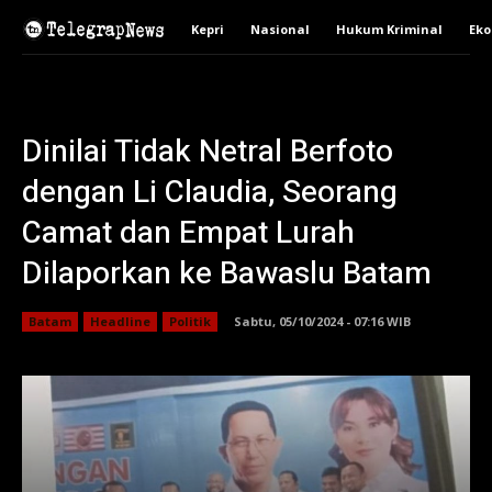
Kepri
Nasional
Hukum Kriminal
Ek
Dinilai Tidak Netral Berfoto
dengan Li Claudia, Seorang
Camat dan Empat Lurah
Dilaporkan ke Bawaslu Batam
Batam
Headline
Politik
Sabtu, 05/10/2024 - 07:16 WIB