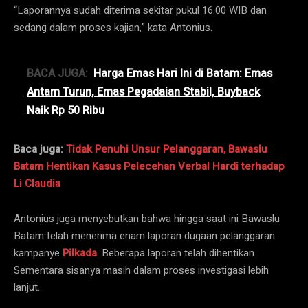
“Laporannya sudah diterima sekitar pukul 16.00 WIB dan
sedang dalam proses kajian,” kata Antonius.
BACA JUGA:
Harga Emas Hari Ini di Batam: Emas
Antam Turun, Emas Pegadaian Stabil, Buyback
Naik Rp 50 Ribu
Baca juga:
Tidak Penuhi Unsur Pelanggaran, Bawaslu
Batam Hentikan Kasus Pelecehan Verbal Hardi terhadap
Li Claudia
Antonius juga menyebutkan bahwa hingga saat ini Bawaslu
Batam telah menerima enam laporan dugaan pelanggaran
kampanye
Pilkada
. Beberapa laporan telah dihentikan.
Sementara sisanya masih dalam proses investigasi lebih
lanjut.