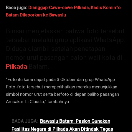
Baca juga:
Dianggap Cawe-cawe Pilkada, Kadis Kominfo
Batam Dilaporkan ke Bawaslu
Binsar menjelaskan bahwa foto tersebut
tersebar melalui grup aplikasi WhatsApp.
Diduga diambil setelah penetapan
nomor urut pasangan calon wali kota di
Pilkada
Batam.
“Foto itu kami dapat pada 3 Oktober dari grup WhatsApp.
Foto-foto tersebut memperlihatkan mereka menunjukkan
simbol nomor urut serta berfoto di depan baliho pasangan
Amsakar-Li Claudia,” tambahnya.
BACA JUGA:
Bawaslu Batam: Paslon Gunakan
Fasilitas Negara di Pilkada Akan Ditindak Tegas