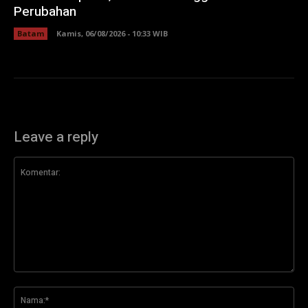
Perubahan
Batam
Kamis, 06/08/2026 - 10:33 WIB
Leave a reply
Komentar:
Na