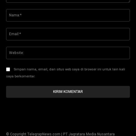
Komentar:
Na
Ema
Web
Simpan nama, email, dan situs web saya di browser ini untuk lain kali
saya berkomentar.
© Copyright TelegrapNews.com | PT Jagratara Media Nusantara