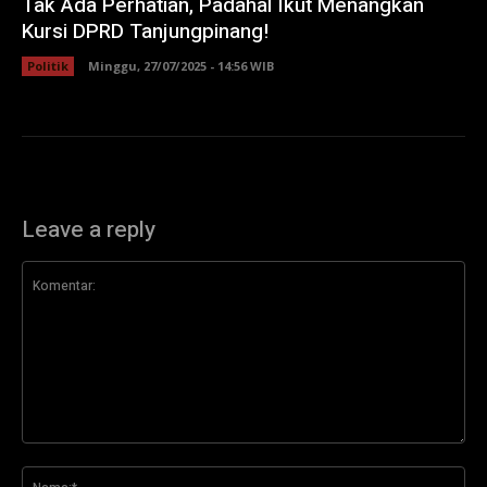
Tak Ada Perhatian, Padahal Ikut Menangkan
Kursi DPRD Tanjungpinang!
Politik
Minggu, 27/07/2025 - 14:56 WIB
Leave a reply
Komentar:
Na