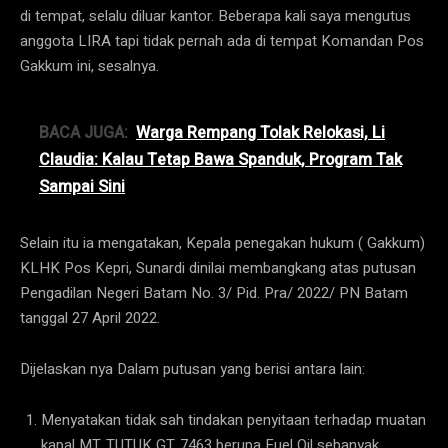
di tempat, selalu diluar kantor. Beberapa kali saya mengutus
anggota LIRA tapi tidak pernah ada di tempat Komandan Pos
Gakkum ini, sesalnya.
BACA JUGA:
Warga Rempang Tolak Relokasi, Li
Claudia: Kalau Tetap Bawa Spanduk, Program Tak
Sampai Sini
Selain itu ia mengatakan, Kepala penegakan hukum ( Gakkum)
KLHK Pos Kepri, Sunardi dinilai membangkang atas putusan
Pengadilan Negeri Batam No. 3/ Pid. Pra/ 2022/ PN Batam
tanggal 27 April 2022.
Dijelaskan nya Dalam putusan yang berisi antara lain:
Menyatakan tidak sah tindakan penyitaan terhadap muatan
kapal MT. TUTUK GT. 7463 berupa Fuel Oil sebanyak