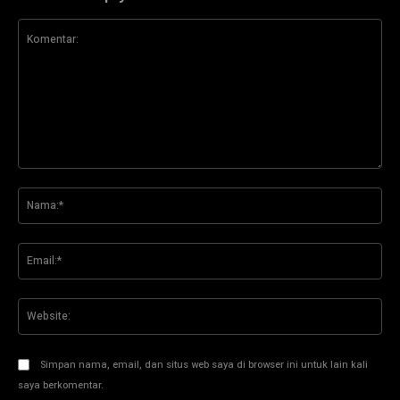
Komentar:
Na
Ema
Web
Simpan nama, email, dan situs web saya di browser ini untuk lain kali
saya berkomentar.