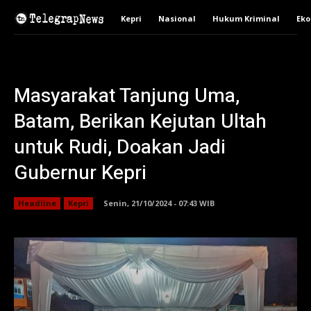
Kepri
Nasional
Hukum Kriminal
Ek
Masyarakat Tanjung Uma,
Batam, Berikan Kejutan Ultah
untuk Rudi, Doakan Jadi
Gubernur Kepri
Headline
Kepri
Senin, 21/10/2024 - 07:43 WIB