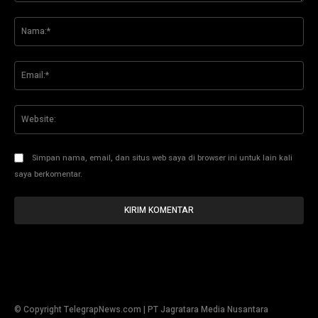
Komentar:
Na
Ema
Web
Simpan nama, email, dan situs web saya di browser ini untuk lain kali
saya berkomentar.
© Copyright TelegrapNews.com | PT Jagratara Media Nusantara