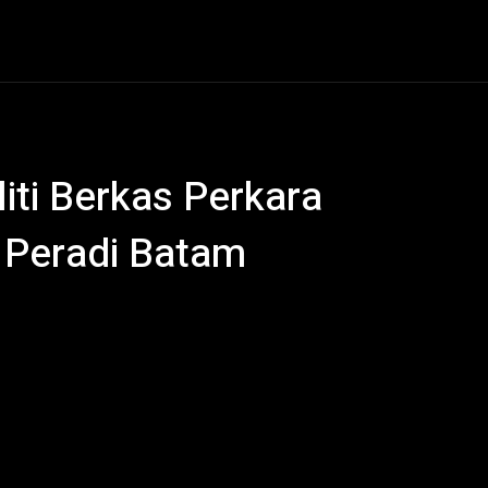
al
Hukum Kriminal
Ekonomi
Politik
Olahraga
liti Berkas Perkara
 Peradi Batam