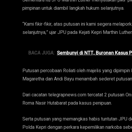
Sementara itu JPU Marthin Luther menyatakan pikir-pi
pimpinan untuk diambil langkah hukum selanjutnya.
“Kami fikir-fikir, atas putusan ini kami segera melap
selanjutnya,” ujar JPU pada Kejati Kepri Marthin Luther
BACA JUGA:
Sembunyi di NTT, Buronan Kasus Pe
Putusan percobaan Roliati oleh majelis yang dipimpi
Magaretha dan Andi Bayu menambah sederet putusan “
Dari cacatan telegrapnews.com tercatat 2 putusan O
Roma Nasir Hutabarat pada kasus penipuan.
Serta putusan yang memangkas habis tuntutan JPU d
Polda Kepri dengan perkara kepemilikan narkoba sebera