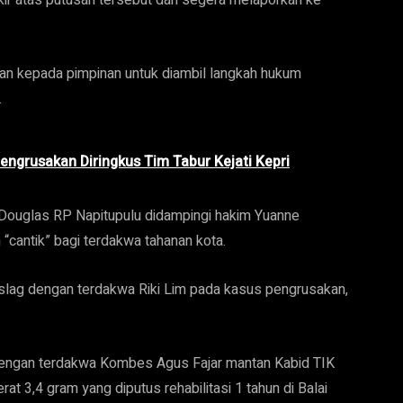
kir atas putusan tersebut dan segera melaporkan ke
orkan kepada pimpinan untuk diambil langkah hukum
.
ngrusakan Diringkus Tim Tabur Kejati Kepri
n Douglas RP Napitupulu didampingi hakim Yuanne
cantik” bagi terdakwa tahanan kota.
nslag dengan terdakwa Riki Lim pada kasus pengrusakan,
engan terdakwa Kombes Agus Fajar mantan Kabid TIK
t 3,4 gram yang diputus rehabilitasi 1 tahun di Balai