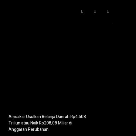
Gaya Hidup
IT
Opini
Pendidikan
More
Amsakar Usulkan Belanja Daerah Rp4,508
Triliun atau Naik Rp208,08 Miliar di
Anggaran Perubahan