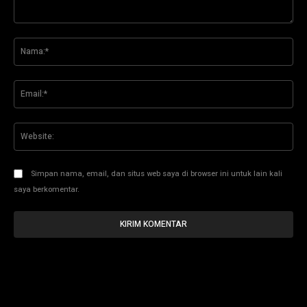
Komentar:
Na
Ema
Web
Simpan nama, email, dan situs web saya di browser ini untuk lain kali
saya berkomentar.