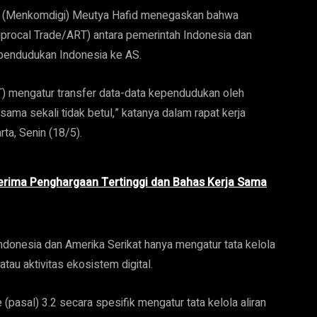
al (Menkomdigi) Meutya Hafid menegaskan bahwa
iprocal Trade/ART) antara pemerintah Indonesia dan
ependudukan Indonesia ke AS.
RT) mengatur transfer data-data kependudukan oleh
ama sekali tidak betul,” katanya dalam rapat kerja
ta, Senin (18/5).
erima Penghargaan Tertinggi dan Bahas Kerja Sama
ndonesia dan Amerika Serikat hanya mengatur tata kelola
tau aktivitas ekosistem digital.
(pasal) 3.2 secara spesifik mengatur tata kelola aliran