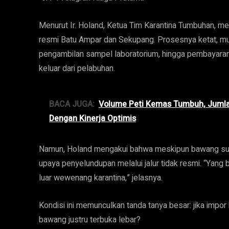
Menurut Ir. Holand, Ketua Tim Karantina Tumbuhan, m
resmi Batu Ampar dan Sekupang. Prosesnya ketat, mu
pengambilan sampel laboratorium, hingga pembayara
keluar dari pelabuhan.
BACA JUGA:
Volume Peti Kemas Tumbuh, Juml
Dengan Kinerja Optimis
Namun, Holand mengakui bahwa meskipun bawang sudah
upaya penyelundupan melalui jalur tidak resmi. “Yang b
luar wewenang karantina,” jelasnya.
Kondisi ini memunculkan tanda tanya besar: jika impor
bawang justru terbuka lebar?