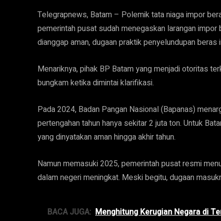
Telegrapnews, Batam – Polemik tata niaga impor bera
pemerintah pusat sudah menegaskan larangan impor b
dianggap aman, dugaan praktik penyelundupan beras i
Menariknya, pihak BP Batam yang menjadi otoritas terk
bungkam ketika dimintai klarifikasi.
Pada 2024, Badan Pangan Nasional (Bapanas) menarget
pertengahan tahun hanya sekitar 2 juta ton. Untuk Bat
yang dinyatakan aman hingga akhir tahun.
Namun memasuki 2025, pemerintah pusat resmi menut
dalam negeri meningkat. Meski begitu, dugaan masuk
BACA JUGA:
Menghitung Kerugian Negara di Te