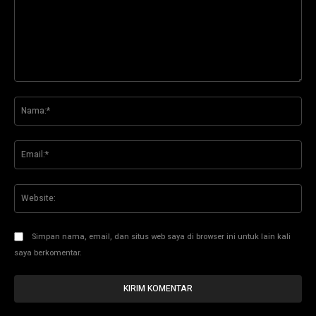
Komentar:
Na
Ema
Web
Simpan nama, email, dan situs web saya di browser ini untuk lain kali
saya berkomentar.