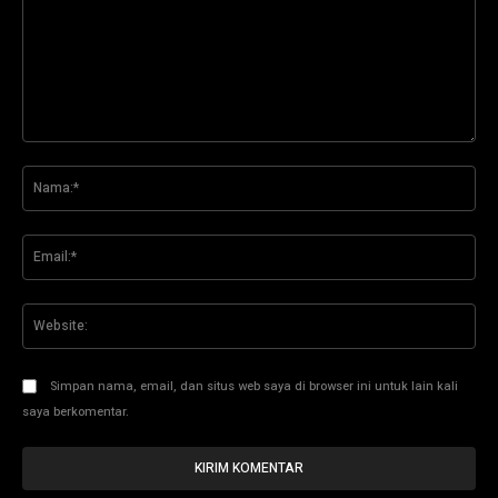
Komentar:
Na
Ema
Web
Simpan nama, email, dan situs web saya di browser ini untuk lain kali
saya berkomentar.