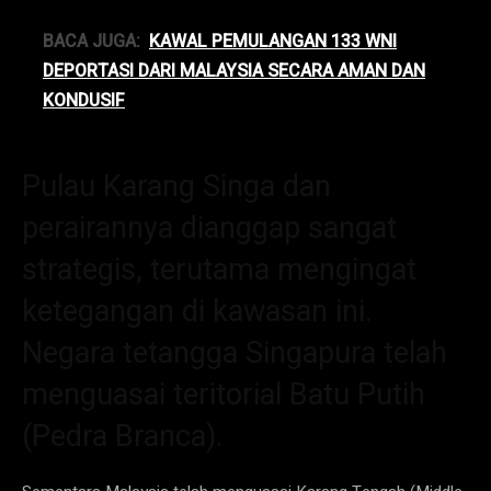
BACA JUGA:
KAWAL PEMULANGAN 133 WNI
DEPORTASI DARI MALAYSIA SECARA AMAN DAN
KONDUSIF
Pulau Karang Singa dan
perairannya dianggap sangat
strategis, terutama mengingat
ketegangan di kawasan ini.
Negara tetangga Singapura telah
menguasai teritorial Batu Putih
(Pedra Branca).