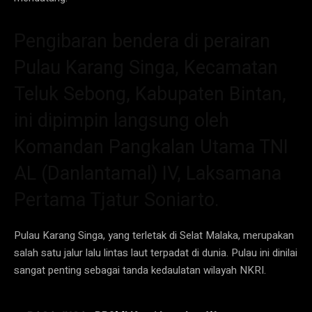
Pengibaran bendera di perairan
Pulau Karang Singa, Kecamatan
Teluk Sebong, Kabupaten Bintan,
ini dipimpin langsung oleh
Komandan Pangkalan Utama TNI
AL (Danlantamal) IV, Laksamana
Pertama Tjatur Soniarto.
Pulau Karang Singa, yang terletak di Selat Malaka, merupakan
salah satu jalur lalu lintas laut terpadat di dunia. Pulau ini dinilai
sangat penting sebagai tanda kedaulatan wilayah NKRI.