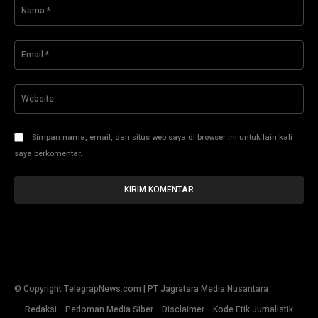
Na
Ema
Web
Simpan nama, email, dan situs web saya di browser ini untuk lain kali
saya berkomentar.
© Copyright TelegrapNews.com | PT Jagratara Media Nusantara
Redaksi
Pedoman Media Siber
Disclaimer
Kode Etik Jurnalistik