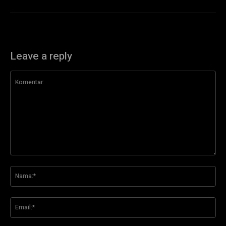
Leave a reply
Komentar:
Na
Ema