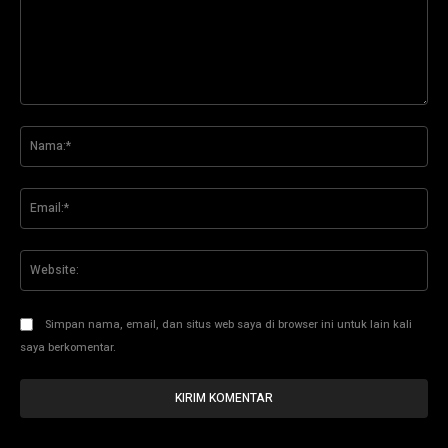
Komentar:
Na
Ema
Web
Simpan nama, email, dan situs web saya di browser ini untuk lain kali
saya berkomentar.