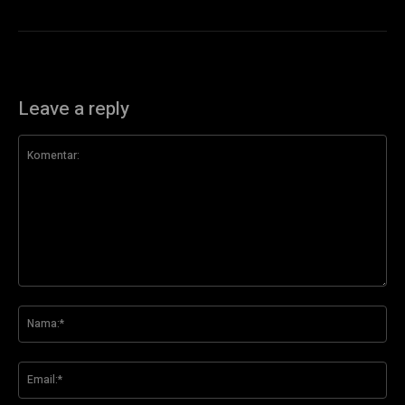
Leave a reply
Komentar:
Na
Ema