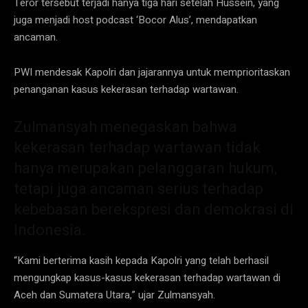
Teror tersebut terjadi hanya tiga hari setelah Hussein, yang
juga menjadi host podcast ‘Bocor Alus’, mendapatkan
ancaman.
PWI mendesak Kapolri dan jajarannya untuk memprioritaskan
penanganan kasus kekerasan terhadap wartawan.
Zulmansyah menegaskan bahwa
kekerasan terhadap wartawan tidak
hanya merupakan pelanggaran hukum,
tetapi juga ancaman serius terhadap
kebebasan berekspresi dan demokrasi di
Indonesia.
“Kami berterima kasih kepada Kapolri yang telah berhasil
mengungkap kasus-kasus kekerasan terhadap wartawan di
Aceh dan Sumatera Utara,” ujar Zulmansyah.