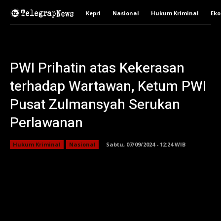
Kepri
Nasional
Hukum Kriminal
Ek
PWI Prihatin atas Kekerasan
terhadap Wartawan, Ketum PWI
Pusat Zulmansyah Serukan
Perlawanan
Hukum Kriminal
Nasional
Sabtu, 07/09/2024 - 12:24 WIB