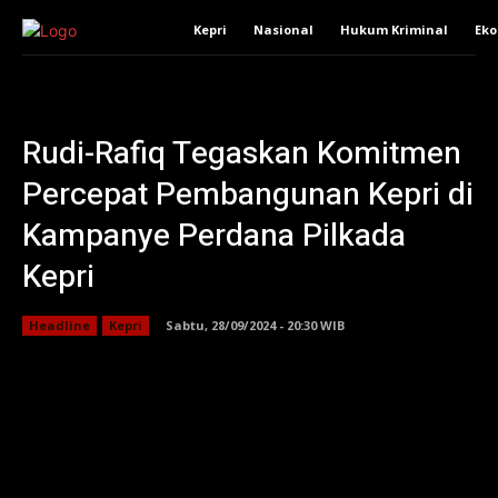
Kepri
Nasional
Hukum Kriminal
Ek
Rudi-Rafiq Tegaskan Komitmen
Percepat Pembangunan Kepri di
Kampanye Perdana Pilkada
Kepri
Headline
Kepri
Sabtu, 28/09/2024 - 20:30 WIB