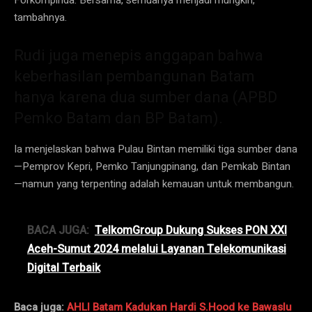
tambahnya.
Rudi juga menepis anggapan bahwa
keberhasilan pembangunan Batam
hanya karena dua sumber dana (APBD
Pemko Batam dan BP Batam).
Ia menjelaskan bahwa Pulau Bintan memiliki tiga sumber dana
—Pemprov Kepri, Pemko Tanjungpinang, dan Pemkab Bintan
—namun yang terpenting adalah kemauan untuk membangun.
BACA JUGA:
TelkomGroup Dukung Sukses PON XXI
Aceh-Sumut 2024 melalui Layanan Telekomunikasi
Digital Terbaik
Baca juga:
AHLI Batam Kadukan Hardi S.Hood ke Bawaslu