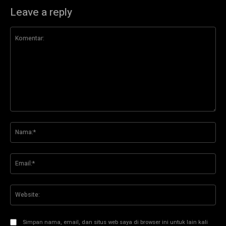
Leave a reply
Komentar:
Na
Ema
Web
Simpan nama, email, dan situs web saya di browser ini untuk lain kali