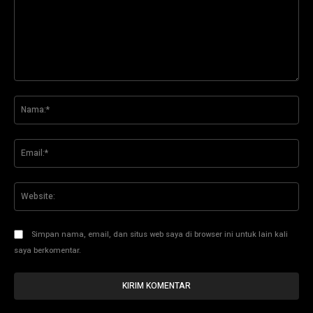
Komentar:
Na
Ema
Web
Simpan nama, email, dan situs web saya di browser ini untuk lain kali
saya berkomentar.