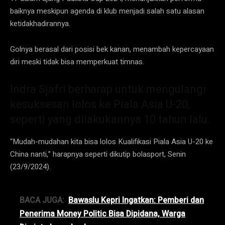
baiknya meskipun agenda di klub menjadi salah satu alasan
ketidakhadirannya.
Golnya berasal dari posisi bek kanan, menambah kepercayaan
diri meski tidak bisa memperkuat timnas.
Indra Sjafri berharap untuk mengulangi
kesuksesan lolos ke Piala Asia U-20,
seperti yang dilakukannya 10 tahun lalu.
“Mudah-mudahan kita bisa lolos Kualifikasi Piala Asia U-20 ke
China nanti,” harapnya seperti dikutip bolasport, Senin
(23/9/2024).
BACA JUGA:
Bawaslu Kepri Ingatkan: Pemberi dan
Penerima Money Politic Bisa Dipidana, Warga