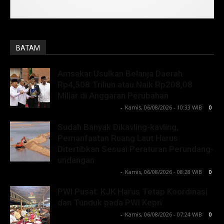
BATAM
Amsakar Usulkan Belanja Daerah
Rp4,508 Triliun atau Naik Rp208,08
Miliar di Anggaran Perubahan
Lintong C Manurung
-
Kamis, 06/08/2026 - 10:33 WIB
0
Sudah Banyak Dikavling-kavling,
Pemanfaatan Ruang Laut Harus
Ditertibkan Sesuai Peraturan Perundang-
undangan
Lintong C Manurung
-
Kamis, 06/08/2026 - 08:28 WIB
0
PWI Pusat: KJK Harus Tetap Koordinasi
dan Tunduk pada PWI Kepri
Lintong C Manurung
-
Kamis, 06/08/2026 - 07:24 WIB
0