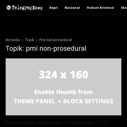
Kepri
Nasional
Hukum Kriminal
Ek
Beranda
Topik
Pmi non-prosedural
Topik: pmi non-prosedural
Polda Kepri Gagalkan Pengiriman 7 PMI