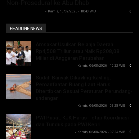
Non-Prosedural ke Abu Dhabi
Lintong C Manurung
-
Kamis, 13/02/2025 - 18:40 WIB
0
HEADLINE NEWS
Amsakar Usulkan Belanja Daerah
Rp4,508 Triliun atau Naik Rp208,08
Miliar di Anggaran Perubahan
Lintong C Manurung
-
Kamis, 06/08/2026 - 10:33 WIB
0
Sudah Banyak Dikavling-kavling,
Pemanfaatan Ruang Laut Harus
Ditertibkan Sesuai Peraturan Perundang-
undangan
Lintong C Manurung
-
Kamis, 06/08/2026 - 08:28 WIB
0
PWI Pusat: KJK Harus Tetap Koordinasi
dan Tunduk pada PWI Kepri
Lintong C Manurung
-
Kamis, 06/08/2026 - 07:24 WIB
0