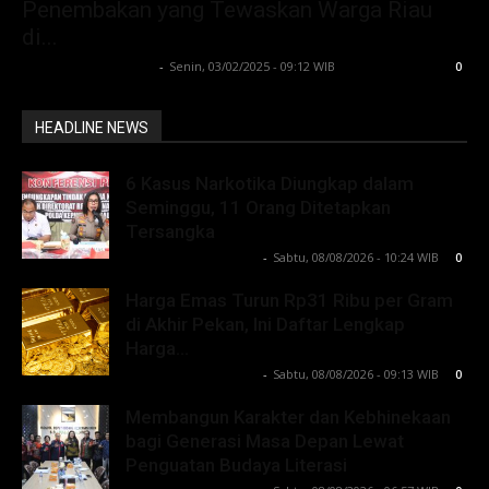
Penembakan yang Tewaskan Warga Riau
di...
Lintong C Manurung
-
Senin, 03/02/2025 - 09:12 WIB
0
HEADLINE NEWS
6 Kasus Narkotika Diungkap dalam
Seminggu, 11 Orang Ditetapkan
Tersangka
Lintong C Manurung
-
Sabtu, 08/08/2026 - 10:24 WIB
0
Harga Emas Turun Rp31 Ribu per Gram
di Akhir Pekan, Ini Daftar Lengkap
Harga...
Lintong C Manurung
-
Sabtu, 08/08/2026 - 09:13 WIB
0
Membangun Karakter dan Kebhinekaan
bagi Generasi Masa Depan Lewat
Penguatan Budaya Literasi