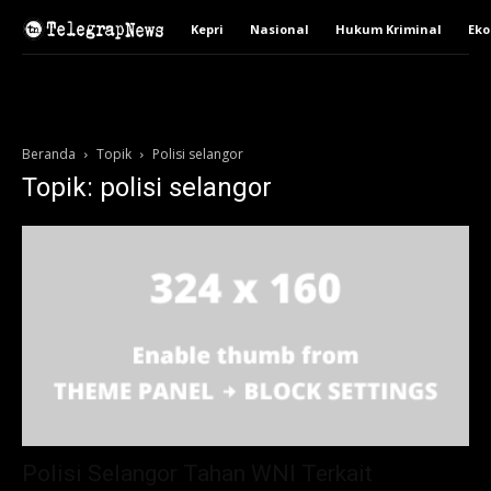
Kepri
Nasional
Hukum Kriminal
Ek
Beranda
Topik
Polisi selangor
Topik: polisi selangor
Polisi Selangor Tahan WNI Terkait