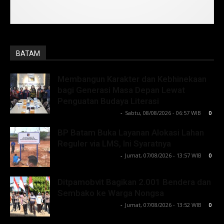
BATAM
Membangun Karakter dan Kebhinekaan
bagi Generasi Masa Depan Lewat
Penguatan Budaya Literasi
Lintong C Manurung
-
Sabtu, 08/08/2026 - 06:57 WIB
0
BP Batam Buka Layanan Alokasi Lahan
Reguler via LMS, Ini Syaratnya
Lintong C Manurung
-
Jumat, 07/08/2026 - 13:57 WIB
0
Ditpamobvit Bagikan 2.001 Bendera dan
Sembako ke Warga Nongsa
Lintong C Manurung
-
Jumat, 07/08/2026 - 13:52 WIB
0