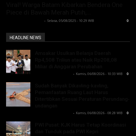
Viral! Warga Batam Kibarkan Bendera One
Piece di Bawah Merah Putih,...
Lintong C Manurung
-
Selasa, 05/08/2025 - 10:29 WIB
0
HEADLINE NEWS
Amsakar Usulkan Belanja Daerah
Rp4,508 Triliun atau Naik Rp208,08
Miliar di Anggaran Perubahan
Lintong C Manurung
-
Kamis, 06/08/2026 - 10:33 WIB
0
Sudah Banyak Dikavling-kavling,
Pemanfaatan Ruang Laut Harus
Ditertibkan Sesuai Peraturan Perundang-
undangan
Lintong C Manurung
-
Kamis, 06/08/2026 - 08:28 WIB
0
PWI Pusat: KJK Harus Tetap Koordinasi
dan Tunduk pada PWI Kepri