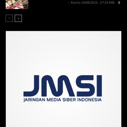
Lintong C Manurung
-
Kamis, 06/08/2026 - 07:24 WIB
0