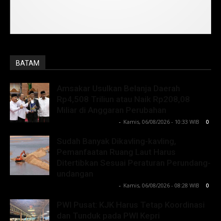
BATAM
Amsakar Usulkan Belanja Daerah
Rp4,508 Triliun atau Naik Rp208,08
Miliar di Anggaran Perubahan
Lintong C Manurung
-
Kamis, 06/08/2026 - 10:33 WIB
0
Sudah Banyak Dikavling-kavling,
Pemanfaatan Ruang Laut Harus
Ditertibkan Sesuai Peraturan Perundang-
undangan
Lintong C Manurung
-
Kamis, 06/08/2026 - 08:28 WIB
0
PWI Pusat: KJK Harus Tetap Koordinasi
dan Tunduk pada PWI Kepri