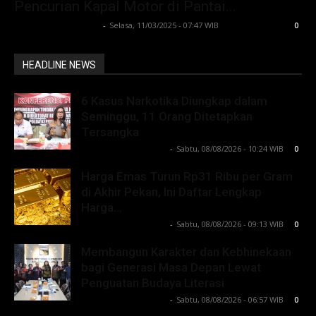
Pencurian Kapal Motor di Pantai...
Lintong C Manurung
-
Selasa, 11/03/2025 - 07:47 WIB
0
HEADLINE NEWS
6 Kasus Narkotika Diungkap dalam
Seminggu, 11 Orang Ditetapkan
Tersangka
Lintong C Manurung
-
Sabtu, 08/08/2026 - 10:24 WIB
0
Harga Emas Turun Rp31 Ribu per Gram
di Akhir Pekan, Ini Daftar Lengkap
Harga...
Lintong C Manurung
-
Sabtu, 08/08/2026 - 09:13 WIB
0
Membangun Karakter dan Kebhinekaan
bagi Generasi Masa Depan Lewat
Penguatan Budaya Literasi
Lintong C Manurung
-
Sabtu, 08/08/2026 - 06:57 WIB
0