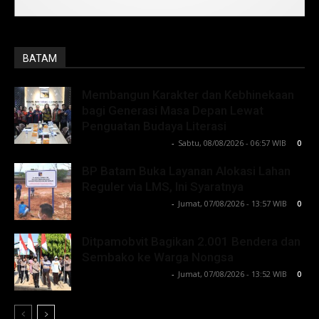
BATAM
Membangun Karakter dan Kebhinekaan
bagi Generasi Masa Depan Lewat
Penguatan Budaya Literasi
Lintong C Manurung
-
Sabtu, 08/08/2026 - 06:57 WIB
0
BP Batam Buka Layanan Alokasi Lahan
Reguler via LMS, Ini Syaratnya
Lintong C Manurung
-
Jumat, 07/08/2026 - 13:57 WIB
0
Ditpamobvit Bagikan 2.001 Bendera dan
Sembako ke Warga Nongsa
Lintong C Manurung
-
Jumat, 07/08/2026 - 13:52 WIB
0