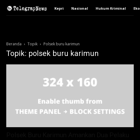
Kepri
Nasional
Hukum Kriminal
Ek
Beranda
Topik
Polsek buru karimun
Topik: polsek buru karimun
Polsek Buru Karimun Amankan Dua Pelaku