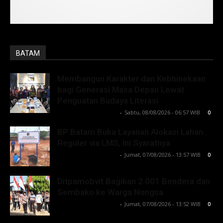
BATAM
Membangun Karakter dan Kebhinekaan
bagi Generasi Masa Depan Lewat
Penguatan Budaya Literasi
Lintong C Manurung
-
Sabtu, 08/08/2026 - 06:57 WIB
0
BP Batam Buka Layanan Alokasi Lahan
Reguler via LMS, Ini Syaratnya
Lintong C Manurung
-
Jumat, 07/08/2026 - 13:57 WIB
0
Ditpamobvit Bagikan 2.001 Bendera dan
Sembako ke Warga Nongsa
Lintong C Manurung
-
Jumat, 07/08/2026 - 13:52 WIB
0