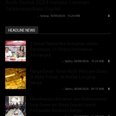
Aceh-Sumut 2024 melalui Layanan
Telekomunikasi Digital...
Lintong C Manurung
-
Selasa, 10/09/2024 - 15:24 WIB
0
HEADLINE NEWS
6 Kasus Narkotika Diungkap dalam
Seminggu, 11 Orang Ditetapkan
Tersangka
Lintong C Manurung
-
Sabtu, 08/08/2026 - 10:24 WIB
0
Harga Emas Turun Rp31 Ribu per Gram
di Akhir Pekan, Ini Daftar Lengkap
Harga...
Lintong C Manurung
-
Sabtu, 08/08/2026 - 09:13 WIB
0
Membangun Karakter dan Kebhinekaan
bagi Generasi Masa Depan Lewat
Penguatan Budaya Literasi