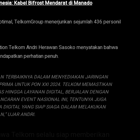
onesia: Kabel Bifrost Mendarat di Manado
ptimal, TelkomGroup menerjunkan sejumlah 436 personil
tion Telkom Andri Herawan Sasoko menyatakan bahwa
ndapatkan perhatian penuh.
N TERBAIKNYA DALAM MENYEDIAKAN JARINGAN
RIMA UNTUK PON XXI 2024. TELKOM MEMASTIKAN
TAS HINGGA LAYANAN DIGITAL, BERJALAN DENGAN
NCARAN EVENT NASIONAL INI, TENTUNYA JUGA
 DIGITAL YANG SIAP SIAGA DALAM MELAKUKAN
,” UJAR ANDRI.
hwa Telkom selalu siap memberikan