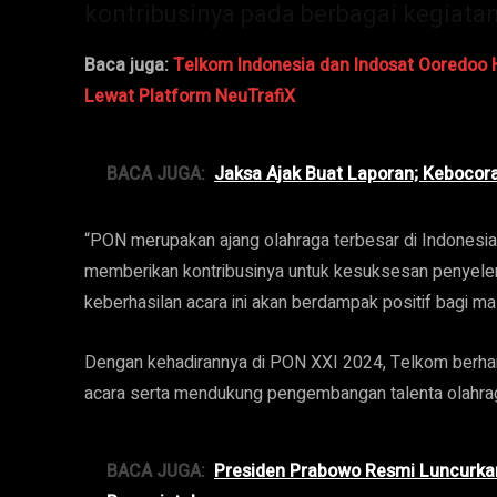
kontribusinya pada berbagai kegiatan
Baca juga:
Telkom Indonesia dan Indosat Ooredoo H
Lewat Platform NeuTrafiX
BACA JUGA:
Jaksa Ajak Buat Laporan; Kebocora
“PON merupakan ajang olahraga terbesar di Indonesia
memberikan kontribusinya untuk kesuksesan penyel
keberhasilan acara ini akan berdampak positif bagi ma
Dengan kehadirannya di PON XXI 2024, Telkom berhar
acara serta mendukung pengembangan talenta olahrag
BACA JUGA:
Presiden Prabowo Resmi Luncurkan