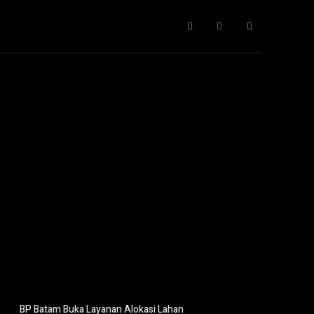
Gaya Hidup
IT
Opini
Pendidikan
More
BP Batam Buka Layanan Alokasi Lahan