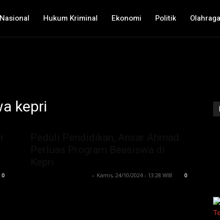
Nasional
Hukum Kriminal
Ekonomi
Politik
Olahrag
a kepri
r
Peduli Pendidikan, Ansar Ahmad
Perluas Program Beasiswa di
Kepri
Lintong C Manurung
-
Kamis, 24/10/2024 - 13:28 WIB
0
0