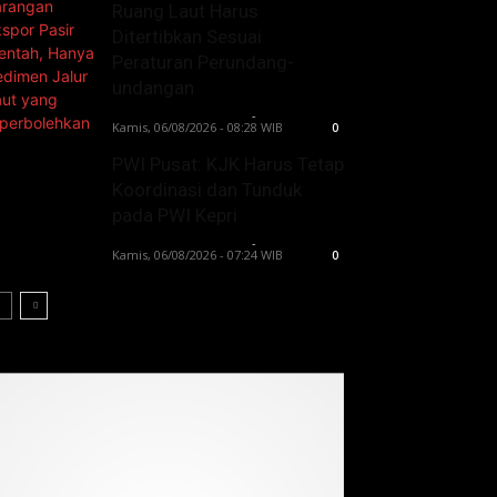
Ruang Laut Harus
Ditertibkan Sesuai
Peraturan Perundang-
undangan
Lintong C Manurung
-
Kamis, 06/08/2026 - 08:28 WIB
0
PWI Pusat: KJK Harus Tetap
Koordinasi dan Tunduk
pada PWI Kepri
Lintong C Manurung
-
Kamis, 06/08/2026 - 07:24 WIB
0