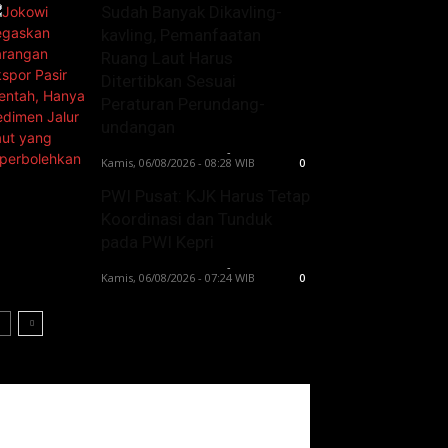
Sudah Banyak Dikavling-
kavling, Pemanfaatan
Ruang Laut Harus
Ditertibkan Sesuai
Peraturan Perundang-
undangan
Lintong C Manurung
-
Kamis, 06/08/2026 - 08:28 WIB
0
PWI Pusat: KJK Harus Tetap
Koordinasi dan Tunduk
pada PWI Kepri
Lintong C Manurung
-
Kamis, 06/08/2026 - 07:24 WIB
0