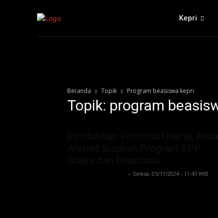
Kepri
Beranda
Topik
Program beasiswa kepri
Topik: program beasisw
Pendidikan Prioritas Utama, Ansa
Ahmad Siapkan Program SPP
Gratis dan Beasiswa...
Lintong C Manurung
-
Selasa, 05/11/2024 - 11:43 WIB