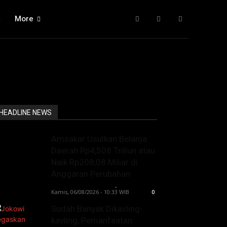
a
More
HEADLINE NEWS
Amsakar Usulkan Belanja
Daerah Rp4,508 Triliun atau
Naik Rp208,08 Miliar di
Anggaran Perubahan
Lintong C Manurung
-
Kamis, 06/08/2026 - 10:33 WIB
0
Sudah Banyak Dikavling-
kavling, Pemanfaatan