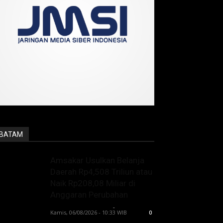
BATAM
Amsakar Usulkan Belanja
Daerah Rp4,508 Triliun atau
Naik Rp208,08 Miliar di
Anggaran Perubahan
Lintong C Manurung
-
Kamis, 06/08/2026 - 10:33 WIB
0