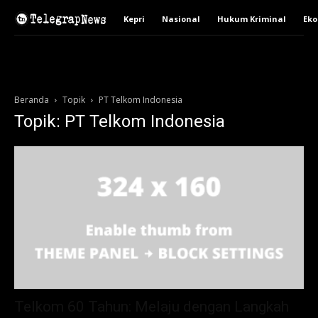
Kepri
Nasional
Hukum Kriminal
Ek
Beranda
Topik
PT Telkom Indonesia
Topik: PT Telkom Indonesia
Telkom 60 Tahun: Melaju dengan Langkah