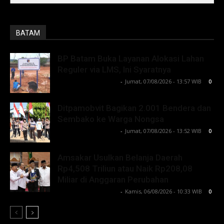
BATAM
BP Batam Buka Layanan Alokasi Lahan
Reguler via LMS, Ini Syaratnya
Lintong C Manurung
-
Jumat, 07/08/2026 - 13:57 WIB
0
Ditpamobvit Bagikan 2.001 Bendera dan
Sembako ke Warga Nongsa
Lintong C Manurung
-
Jumat, 07/08/2026 - 13:52 WIB
0
Amsakar Usulkan Belanja Daerah
Rp4,508 Triliun atau Naik Rp208,08
Miliar di Anggaran Perubahan
Lintong C Manurung
-
Kamis, 06/08/2026 - 10:33 WIB
0